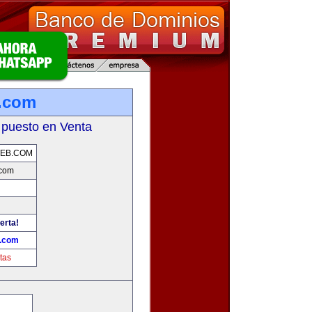
.com
 puesto en Venta
EB.COM
com
erta!
.com
tas